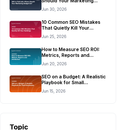
Should Your Marketing
Budget Go?
Jun 30, 2026
10 Common SEO Mistakes
That Quietly Kill Your
Rankings
Jun 25, 2026
How to Measure SEO ROI:
Metrics, Reports and
Attribution
Jun 20, 2026
SEO on a Budget: A Realistic
Playbook for Small
Businesses
Jun 15, 2026
Topic