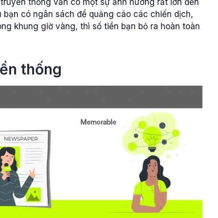
 truyền thống vẫn có một sự ảnh hưởng rất lớn đến
 bạn có ngân sách để quảng cáo các chiến dịch,
ong khung giờ vàng, thì số tiền bạn bỏ ra hoàn toàn
yền thống