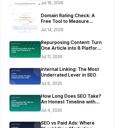
Autopilot
Jul 18, 2026
Domain Rating Check: A
Free Tool to Measure
Website Authority
Jul 14, 2026
Repurposing Content: Turn
One Article into 8 Platforms
of Traffic
Jul 11, 2026
Internal Linking: The Most
Underrated Lever in SEO
Jul 8, 2026
How Long Does SEO Take?
An Honest Timeline with
Milestones
Jul 4, 2026
SEO vs Paid Ads: Where