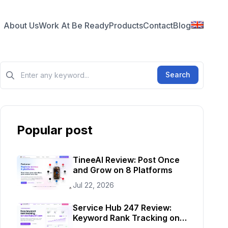
About Us
Work At Be Ready
Products
Contact
Blog
Tìm kiếm?>
Search
Popular post
TineeAI Review: Post Once
and Grow on 8 Platforms
Jul 22, 2026
Service Hub 247 Review:
Keyword Rank Tracking on